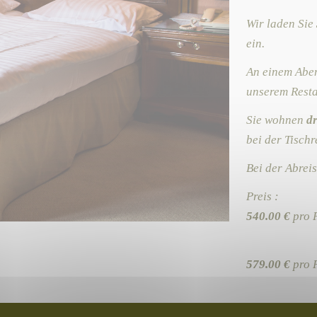
Wir laden Sie
ein.
An einem Aben
unserem Resta
Sie wohnen
d
bei der Tischr
Bei der Abreis
Preis :
540.00 €
pr
579.00 €
pro 
706.00 €
fü