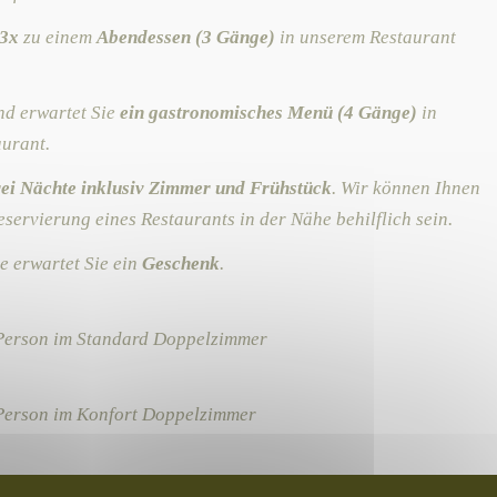
3x
zu einem
Abendessen (3 Gänge)
in unserem Restaurant
d erwartet Sie
ein gastronomisches Menü (4 Gänge)
in
urant.
rei Nächte inklusiv Zimmer und Frühstück
. Wir können Ihnen
eservierung eines Restaurants in der Nähe behilflich sein.
e erwartet Sie ein
Geschenk
.
o Person im Standard Doppelzimmer
Person im Konfort Doppelzimmer
r eine Person im Standard Einzelzimmer