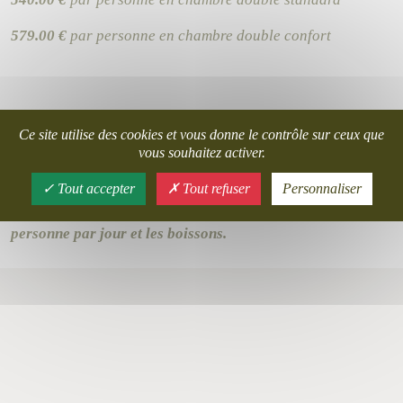
579.00 €
par personne en chambre double confort
706.00 €
par personne en chambre single standard
Ce site utilise des cookies et vous donne le contrôle sur ceux que
vous souhaitez activer.
777.00 €
par personne en chambre single confort
Tout accepter
Tout refuser
Personnaliser
Ce tarif n’inclus pas la taxe de séjour à 0.90 Euro par
personne par jour et les boissons.