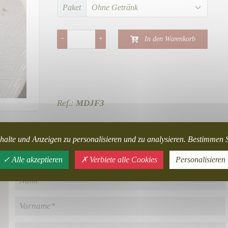
Paket
−
+
In den Warenkorb
Ref.:
MDJF3
halte und Anzeigen zu personalisieren und zu analysieren. Bestimmen S
Alle akzeptieren
Verbiete alle Cookies
Personalisieren
Kontakt