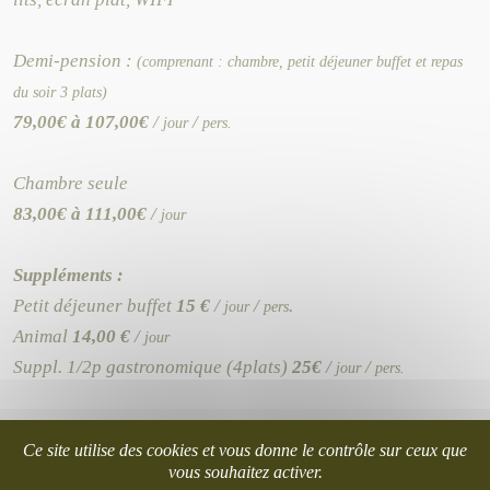
Demi-pension :
(comprenant : chambre, petit déjeuner buffet et repas
du soir 3 plats)
79,00€ à 107,00€
/
/
jour
pers.
Chambre seule
83,00€ à 111,00€
/
jour
Suppléments :
Petit déjeuner buffet
15 €
/
/
.
jour
pers
Animal
14,00 €
/
jour
Suppl. 1/2p gastronomique (4plats)
25€
/
/
jour
pers.
Ce site utilise des cookies et vous donne le contrôle sur ceux que
vous souhaitez activer.